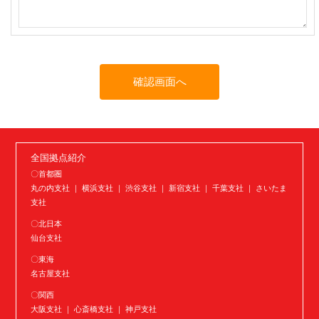
全国拠点紹介
〇首都圏
丸の内支社 ｜ 横浜支社 ｜ 渋谷支社 ｜ 新宿支社 ｜ 千葉支社 ｜ さいたま
支社
〇北日本
仙台支社
〇東海
名古屋支社
〇関西
大阪支社 ｜ 心斎橋支社 ｜ 神戸支社