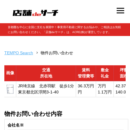
首都圏を中心に全国に支社を展開中！事業用不動産に関するお悩みや、ご相談はお気軽
にお問い合わせください。「店舗deサーチ」は、ACRE(株)が運営しています。
TEMPO Search
物件お問い合わせ
交通
賃料
敷金
坪数
画像
所在地
管理費等
礼金
面積
JR埼京線 北赤羽駅 徒歩1分
36.3万円
万円
42.37坪
東京都北区浮間3-1-40
円
1.1万円
140.09
物件お問い合わせ内容
会社名※