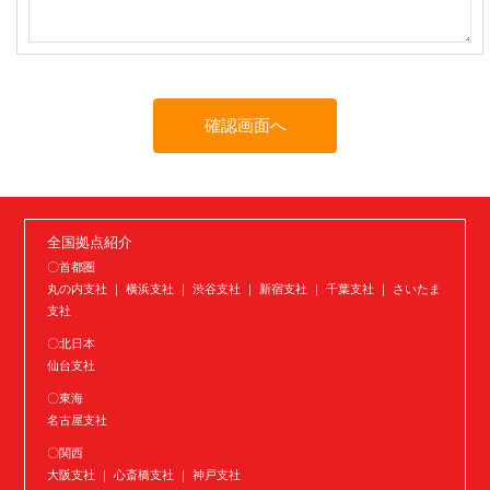
全国拠点紹介
〇首都圏
丸の内支社 ｜ 横浜支社 ｜ 渋谷支社 ｜ 新宿支社 ｜ 千葉支社 ｜ さいたま
支社
〇北日本
仙台支社
〇東海
名古屋支社
〇関西
大阪支社 ｜ 心斎橋支社 ｜ 神戸支社