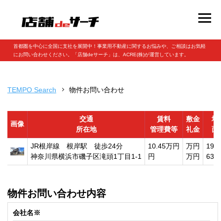
首都圏を中心に全国に支社を展開中！事業用不動産に関するお悩みや、ご相談はお気軽
にお問い合わせください。「店舗deサーチ」は、ACRE(株)が運営しています。
TEMPO Search
物件お問い合わせ
交通
賃料
敷金
坪
画像
所在地
管理費等
礼金
面
JR根岸線 根岸駅 徒歩24分
10.45万円
万円
19.
神奈川県横浜市磯子区滝頭1丁目1-1
円
万円
63.
物件お問い合わせ内容
会社名※