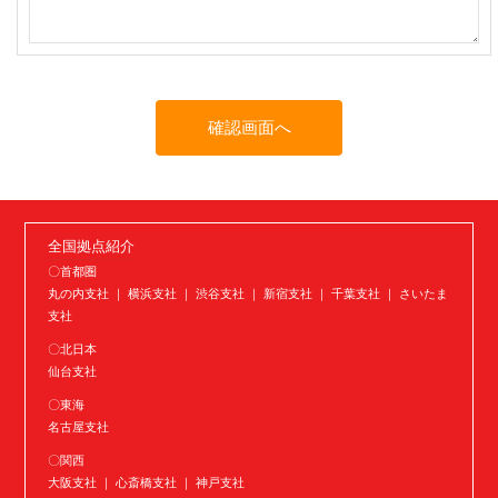
全国拠点紹介
〇首都圏
丸の内支社 ｜ 横浜支社 ｜ 渋谷支社 ｜ 新宿支社 ｜ 千葉支社 ｜ さいたま
支社
〇北日本
仙台支社
〇東海
名古屋支社
〇関西
大阪支社 ｜ 心斎橋支社 ｜ 神戸支社