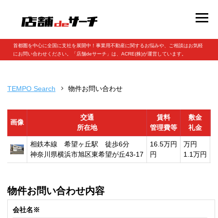
首都圏を中心に全国に支社を展開中！事業用不動産に関するお悩みや、ご相談はお気軽
にお問い合わせください。「店舗deサーチ」は、ACRE(株)が運営しています。
TEMPO Search
物件お問い合わせ
交通
賃料
敷金
画像
所在地
管理費等
礼金
相鉄本線 希望ヶ丘駅 徒歩6分
16.5万円
万円
3
神奈川県横浜市旭区東希望が丘43-17
円
1.1万円
1
物件お問い合わせ内容
会社名※