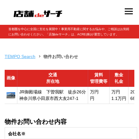
首都圏を中心に全国に支社を展開中！事業用不動産に関するお悩みや、ご相談はお気軽
にお問い合わせください。「店舗deサーチ」は、ACRE(株)が運営しています。
TEMPO Search
物件お問い合わせ
交通
賃料
敷金
画像
所在地
管理費等
礼金
JR御殿場線 下曽我駅 徒歩26分
万円
万円
207
神奈川県小田原市西大友247-1
円
1.1万円
684
物件お問い合わせ内容
会社名※