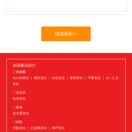
全国拠点紹介
〇首都圏
丸の内支社 ｜ 横浜支社 ｜ 渋谷支社 ｜ 新宿支社 ｜ 千葉支社 ｜ さいたま
支社
〇北日本
仙台支社
〇東海
名古屋支社
〇関西
大阪支社 ｜ 心斎橋支社 ｜ 神戸支社