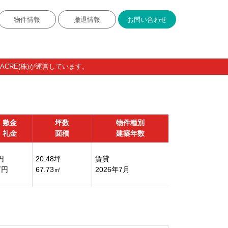
物件情報
撤退情報
お問い合わせ
CRE(株)が運営しています。
敷金
坪数
物件種別
礼金
面積
建築年数
円
20.48坪
賃貸
万円
67.73㎡
2026年7月