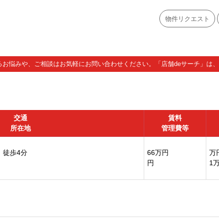
物件リクエスト
お悩みや、ご相談はお気軽にお問い合わせください。「店舗deサーチ」は、A
交通
賃料
所在地
管理費等
 徒歩4分
66万円
万
円
1