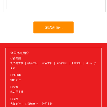
全国拠点紹介
〇首都圏
丸の内支社 ｜ 横浜支社 ｜ 渋谷支社 ｜ 新宿支社 ｜ 千葉支社 ｜ さいたま
支社
〇北日本
仙台支社
〇東海
名古屋支社
〇関西
大阪支社 ｜ 心斎橋支社 ｜ 神戸支社