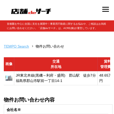
首都圏を中心に全国に支社を展開中！事業用不動産に関するお悩みや、ご相談はお気軽
にお問い合わせください。「店舗deサーチ」は、ACRE(株)が運営しています。
TEMPO Search
物件お問い合わせ
交通
賃料
画像
所在地
管理費
JR東北本線(黒磯～利府・盛岡) 郡山駅 徒歩7分
48.65万
福島県郡山市駅前一丁目14-1
円
物件お問い合わせ内容
会社名※