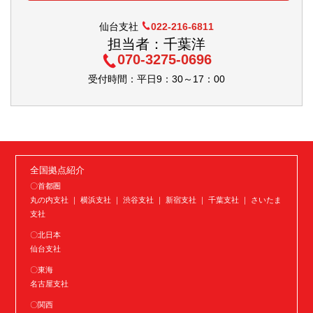
仙台支社
022-216-6811
担当者：千葉洋
070-3275-0696
受付時間：平日9：30～17：00
全国拠点紹介
〇首都圏
丸の内支社 ｜ 横浜支社 ｜ 渋谷支社 ｜ 新宿支社 ｜ 千葉支社 ｜ さいたま
支社
〇北日本
仙台支社
〇東海
名古屋支社
〇関西