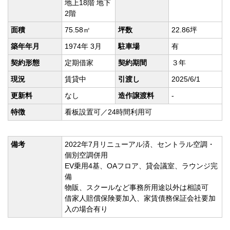
地上18階 地下
2階
面積
75.58㎡
坪数
22.86坪
築年年月
1974年 3月
駐車場
有
契約形態
定期借家
契約期間
３年
現況
賃貸中
引渡し
2025/6/1
更新料
なし
造作譲渡料
-
特徴
看板設置可／24時間利用可
備考
2022年7月リニューアル済、セントラル空調・
個別空調併用
EV乗用4基、OAフロア、貸会議室、ラウンジ完
備
物販、スクールなど事務所用途以外は相談可
借家人賠償保険要加入、家賃債務保証会社要加
入の場合有り