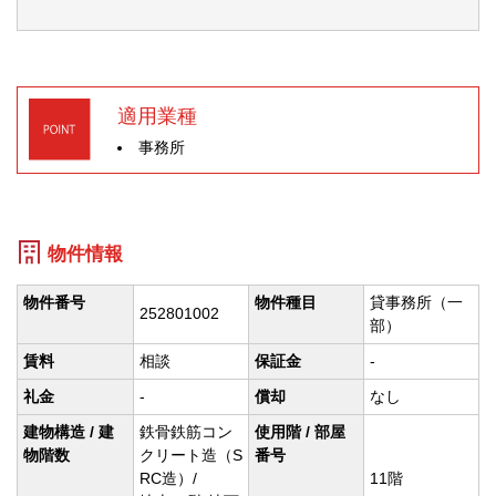
適用業種
事務所
物件情報
物件番号
物件種目
貸事務所（一
252801002
部）
賃料
相談
保証金
-
礼金
-
償却
なし
建物構造 / 建
鉄骨鉄筋コン
使用階 / 部屋
物階数
クリート造（S
番号
RC造）/
11階