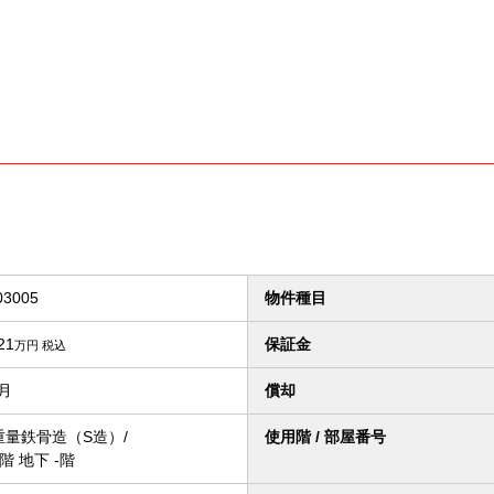
03005
物件種目
21
保証金
万円
税込
ヶ月
償却
重量鉄骨造（S造）/
使用階 / 部屋番号
階 地下 -階