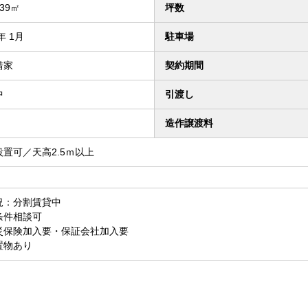
.39㎡
坪数
年 1月
駐車場
借家
契約期間
中
引渡し
造作譲渡料
設置可／天高2.5ｍ以上
況：分割賃貸中
条件相談可
災保険加入要・保証会社加入要
置物あり