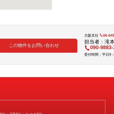
大阪支社
06-64
担当者：滝
この物件をお問い合わせ
090-9883-
受付時間：平日9：3
宿支社 ｜ 千葉支社 ｜ さいたま支社