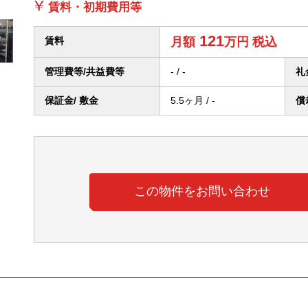
賃料・初期費用等
121
賃料
月額
万円
税込
管理費等/
共益費等
- / -
礼
保証金/ 敷金
5.5ヶ月 / -
償
この物件をお問い合わせ