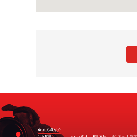
全国拠点紹介
〇首都圏
丸の内支社 ｜ 横浜支社 ｜ 渋谷支社 ｜ 新