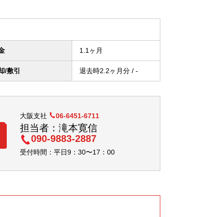
金
1.1ヶ月
却/
敷引
退去時2.2ヶ月分 / -
大阪支社
06-6451-6711
担当者：滝本寛信
090-9883-2887
受付時間：平日9：30〜17：00