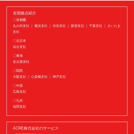
全国拠点紹介
〇首都圏
丸の内支社 ｜ 横浜支社 ｜ 渋谷支社 ｜ 新宿支社 ｜ 千葉支社 ｜ さいたま
支社
〇北日本
仙台支社
〇東海
名古屋支社
〇関西
大阪支社 ｜ 心斎橋支社 ｜ 神戸支社
〇中国
広島支社
〇九州
福岡支社
ACRE株式会社のサービス