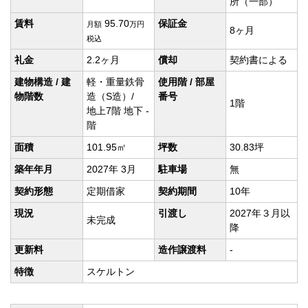
所（一部）
賃料
95.70
保証金
月額
万円
8ヶ月
税込
礼金
2.2ヶ月
償却
契約書による
建物構造 / 建
軽・重量鉄骨
使用階 / 部屋
物階数
造（S造）/
番号
1階
地上7階 地下 -
階
面積
101.95㎡
坪数
30.83坪
築年年月
2027年 3月
駐車場
無
契約形態
定期借家
契約期間
10年
現況
引渡し
2027年３月以
未完成
降
更新料
造作譲渡料
-
特徴
スケルトン