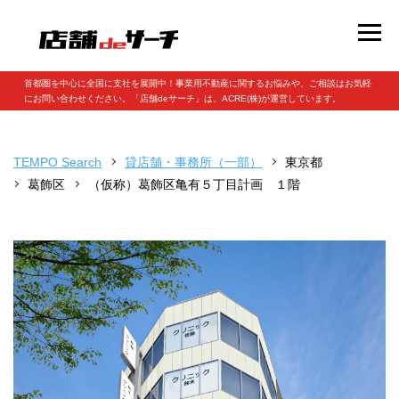
首都圏を中心に全国に支社を展開中！事業用不動産に関するお悩みや、ご相談はお気軽
にお問い合わせください。「店舗deサーチ」は、ACRE(株)が運営しています。
TEMPO Search
貸店舗・事務所（一部）
東京都
葛飾区
（仮称）葛飾区亀有５丁目計画 １階