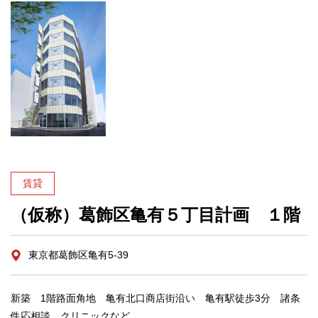
賃貸
（仮称）葛飾区亀有５丁目計画 １階
東京都葛飾区亀有5-39
新築 1階路面角地 亀有北口商店街沿い 亀有駅徒歩3分 諸条
件応相談 クリニックなど