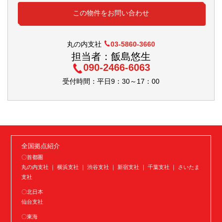
この物件をお問い合わせ
丸の内支社
03-5860-3660
担当者：飯島悠生
090-2466-6063
受付時間：平日9：30～17：00
全国拠点紹介
〇首都圏
丸の内支社 ｜ 横浜支社 ｜ 渋谷支社 ｜ 新宿支社 ｜ 千葉支社 ｜ さいたま
支社
〇北日本
仙台支社
〇東海