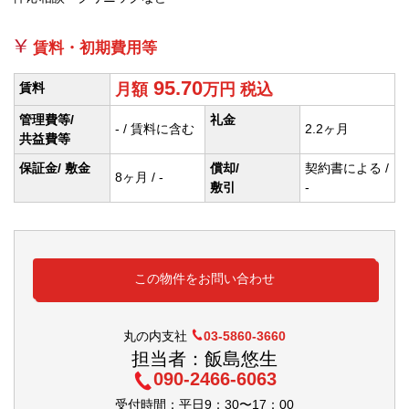
賃料・初期費用等
95.70
賃料
月額
万円
税込
管理費等/
礼金
- / 賃料に含む
2.2ヶ月
共益費等
保証金/ 敷金
償却/
契約書による /
8ヶ月 / -
敷引
-
この物件をお問い合わせ
丸の内支社
03-5860-3660
担当者：飯島悠生
090-2466-6063
受付時間：平日9：30〜17：00