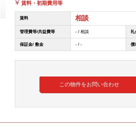
賃料・初期費用等
相談
賃料
管理費等/
共益費等
- / 相談
礼
保証金/ 敷金
- / -
償
この物件をお問い合わせ