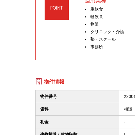
適用業種
重飲食
軽飲食
物販
クリニック・介護
塾・スクール
事務所
物件情報
物件番号
2200
賃料
相談
礼金
-
建物構造 / 建物階数
/