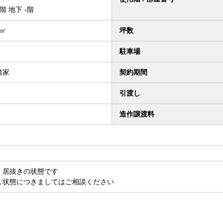
階 地下 -階
4㎡
坪数
駐車場
借家
契約期間
引渡し
造作譲渡料
、居抜きの状態です
し状態につきましてはご相談ください