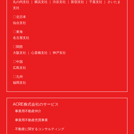
丸の内支社 ｜ 横浜支社 ｜ 渋谷支社 ｜ 新宿支社 ｜ 千葉支社 ｜ さいたま
支社
〇北日本
仙台支社
〇東海
名古屋支社
〇関西
大阪支社 ｜ 心斎橋支社 ｜ 神戸支社
〇中国
広島支社
〇九州
福岡支社
ACRE株式会社のサービス
事業用不動産仲介
事業用不動産売買事業
不動産に関するコンサルティング