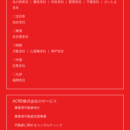
丸の内支社 ｜ 横浜支社 ｜ 渋谷支社 ｜ 新宿支社 ｜ 千葉支社 ｜ さいたま
支社
〇北日本
仙台支社
〇東海
名古屋支社
〇関西
大阪支社 ｜ 心斎橋支社 ｜ 神戸支社
〇中国
広島支社
〇九州
福岡支社
ACRE株式会社のサービス
事業用不動産仲介
事業用不動産売買事業
不動産に関するコンサルティング