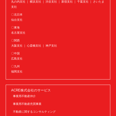
丸の内支社 ｜ 横浜支社 ｜ 渋谷支社 ｜ 新宿支社 ｜ 千葉支社 ｜ さいたま
支社
〇北日本
仙台支社
〇東海
名古屋支社
〇関西
大阪支社 ｜ 心斎橋支社 ｜ 神戸支社
〇中国
広島支社
〇九州
福岡支社
ACRE株式会社のサービス
事業用不動産仲介
事業用不動産売買事業
不動産に関するコンサルティング