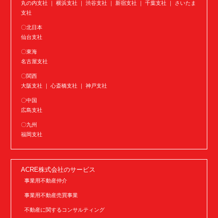
丸の内支社 ｜ 横浜支社 ｜ 渋谷支社 ｜ 新宿支社 ｜ 千葉支社 ｜ さいたま
支社
〇北日本
仙台支社
〇東海
名古屋支社
〇関西
大阪支社 ｜ 心斎橋支社 ｜ 神戸支社
〇中国
広島支社
〇九州
福岡支社
ACRE株式会社のサービス
事業用不動産仲介
事業用不動産売買事業
不動産に関するコンサルティング