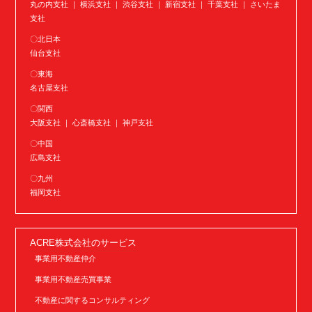
丸の内支社 ｜ 横浜支社 ｜ 渋谷支社 ｜ 新宿支社 ｜ 千葉支社 ｜ さいたま
支社
〇北日本
仙台支社
〇東海
名古屋支社
〇関西
大阪支社 ｜ 心斎橋支社 ｜ 神戸支社
〇中国
広島支社
〇九州
福岡支社
ACRE株式会社のサービス
事業用不動産仲介
事業用不動産売買事業
不動産に関するコンサルティング