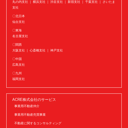
丸の内支社 ｜ 横浜支社 ｜ 渋谷支社 ｜ 新宿支社 ｜ 千葉支社 ｜ さいたま
支社
〇北日本
仙台支社
〇東海
名古屋支社
〇関西
大阪支社 ｜ 心斎橋支社 ｜ 神戸支社
〇中国
広島支社
〇九州
福岡支社
ACRE株式会社のサービス
事業用不動産仲介
事業用不動産売買事業
不動産に関するコンサルティング