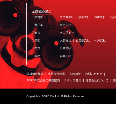
全国拠点紹介
〇首都圏
丸の内支社 ｜ 横浜支社 ｜ 渋谷支社 ｜ 新
〇北日本
仙台支社
〇東海
名古屋支社
〇関西
大阪支社 ｜ 心斎橋支社 ｜ 神戸支社
〇中国
広島支社
〇九州
福岡支社
賃貸物件検索
売買物件検索
各種相談
お問い合わせ
ACRE株式会社の事業案内
スタッフ募集
運営会社について
個
Copyright c ACRE Co.,Ltd. All Rights Reserved.