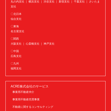
丸の内支社 ｜ 横浜支社 ｜ 渋谷支社 ｜ 新宿支社 ｜ 千葉支社 ｜ さいたま
支社
〇北日本
仙台支社
〇東海
名古屋支社
〇関西
大阪支社 ｜ 心斎橋支社 ｜ 神戸支社
〇中国
広島支社
〇九州
福岡支社
ACRE株式会社のサービス
事業用不動産仲介
事業用不動産売買事業
不動産に関するコンサルティング