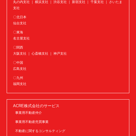
丸の内支社 ｜ 横浜支社 ｜ 渋谷支社 ｜ 新宿支社 ｜ 千葉支社 ｜ さいたま
支社
〇北日本
仙台支社
〇東海
名古屋支社
〇関西
大阪支社 ｜ 心斎橋支社 ｜ 神戸支社
〇中国
広島支社
〇九州
福岡支社
ACRE株式会社のサービス
事業用不動産仲介
事業用不動産売買事業
不動産に関するコンサルティング