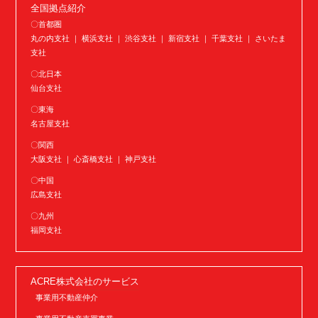
全国拠点紹介
〇首都圏
丸の内支社 ｜ 横浜支社 ｜ 渋谷支社 ｜ 新宿支社 ｜ 千葉支社 ｜ さいたま
支社
〇北日本
仙台支社
〇東海
名古屋支社
〇関西
大阪支社 ｜ 心斎橋支社 ｜ 神戸支社
〇中国
広島支社
〇九州
福岡支社
ACRE株式会社のサービス
事業用不動産仲介