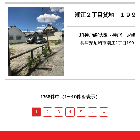
潮江２丁目貸地 １９９
JR神戸線(大阪～神戸) 尼崎
兵庫県尼崎市潮江2丁目199
1366件中（1〜10件を表示）
1
2
3
4
5
›
»