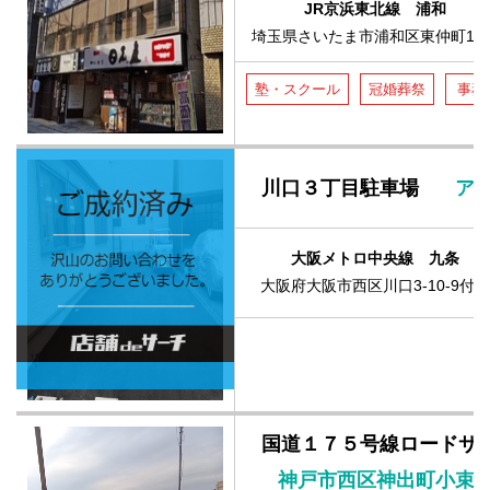
JR京浜東北線 浦和
埼玉県さいたま市浦和区東仲町11-
塾・スクール
冠婚葬祭
事務
川口３丁目駐車場
アス
大阪メトロ中央線 九条
大阪府大阪市西区川口3-10-9付近
国道１７５号線ロードサ