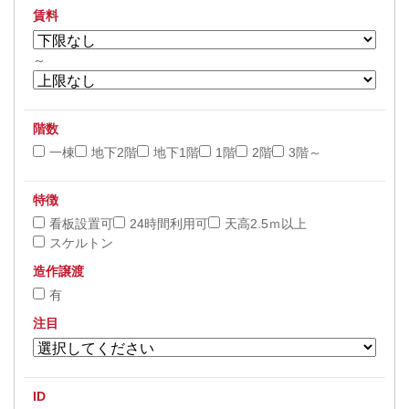
賃料
～
階数
一棟
地下2階
地下1階
1階
2階
3階～
特徴
看板設置可
24時間利用可
天高2.5ｍ以上
スケルトン
造作譲渡
有
注目
ID