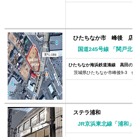
ひたちなか市 峰後 店
国道245号線 「関戸北
ひたちなか海浜鉄道湊線 高田の鉄
茨城県ひたちなか市峰後9-3 他
ステラ浦和
JR京浜東北線「浦和」駅