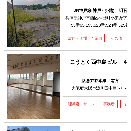
JR神戸線(神戸～姫路) 明石
兵庫県神戸市西区神出町小束野字廣
53番63,159,523番,524番,525番
倉庫・工場・作業所
その他
こうとく西中島ビル ４
阪急京都本線 南方
大阪府大阪市淀川区中島1-11-9
理美容・サロン
事務所
そ