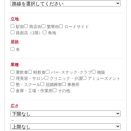
立地
駅前
商店街
繁華街
ロードサイド
路面店（1階）
角地
居抜
有
業種
重飲食
軽飲食
バー･スナック･クラブ
物販
理美容・サロン
クリニック・介護
アミューズメント
塾・スクール
冠婚葬祭
事務所
倉庫・工場・作業所
その他
広さ
～