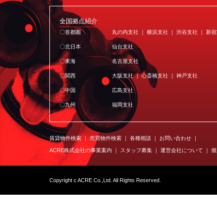
全国拠点紹介
〇首都圏
丸の内支社 ｜ 横浜支社 ｜ 渋谷支社 ｜ 新
〇北日本
仙台支社
〇東海
名古屋支社
〇関西
大阪支社 ｜ 心斎橋支社 ｜ 神戸支社
〇中国
広島支社
〇九州
福岡支社
賃貸物件検索
売買物件検索
各種相談
お問い合わせ
ACRE株式会社の事業案内
スタッフ募集
運営会社について
個
Copyright c ACRE Co.,Ltd. All Rights Reserved.