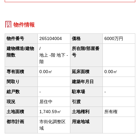
物件情報
物件番号
265104004
価格
6000万円
建物構造/建物
/
所在階/部屋番
階数
地上 -階 地下 -
号
階
専有面積
0.00㎡
延床面積
0.00㎡
間取り
建築年月日
総戸数
-
駐車場
-
現況
居住中
引渡
土地面積
1,740.59㎡
土地権利
所有権
都市計画
市街化調整区
用途地域
域