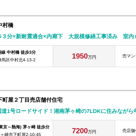
中村橋
歩３分×新耐震適合×内廊下 大規模修繕工事済み 室内
線 中村橋 徒歩3分
1950
売マン
万円
馬区中村北4-13-2
下町屋２丁目売店舗付住宅
道1号ロードサイド！湘南茅ヶ崎の7LDKに住みながら年
東京～熱海) 茅ヶ崎 徒歩分
7200
売店舗
万円
崎市下町屋2-10-45