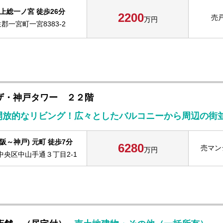
 上総一ノ宮 徒歩26分
2200
売
万円
郡一宮町一宮8383-2
ザ・神戸タワー ２２階
開放的なリビング！広々としたバルコニーから周辺の街
阪～神戸) 元町 徒歩7分
6280
売マン
万円
中央区中山手通３丁目2-1