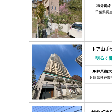
JR外房線
千葉県長生
トア山手
明るく
JR神戸線(大
兵庫県神戸市