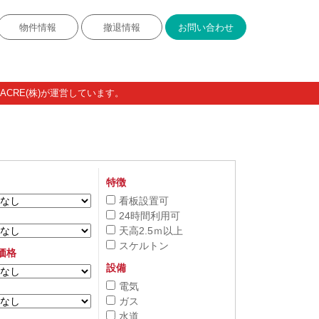
物件情報
撤退情報
お問い合わせ
CRE(株)が運営しています。
特徴
看板設置可
24時間利用可
天高2.5ｍ以上
スケルトン
価格
設備
電気
ガス
水道