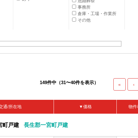
冠婚葬祭
事務所
倉庫・工場・作業所
その他
149件中（31〜40件を表示）
«
‹
交通/所在地
▼価格
物件
宮町戸建
長生郡一宮町戸建