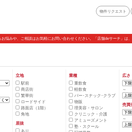
物件リクエスト
お悩みや、ご相談はお気軽にお問い合わせください。「店舗deサーチ」は、A
立地
業種
広さ
駅前
重飲食
商店街
軽飲食
～
繁華街
バー･スナック･クラブ
ロードサイド
物販
売買
路面店（1階）
理美容・サロン
角地
クリニック・介護
～
アミューズメント
居抜
塾・スクール
あり