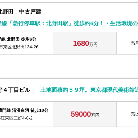
北野田 中古戸建
野線「急行停車駅：北野田駅」徒歩約6分！・生活環境
線 北野田 徒歩6分
1680
売
万円
東区北野田134-26
好４丁目ビル
土地面積約５９坪。東京都現代美術館
門線 清澄白河 徒歩10分
59000
売
万円
江東区三好4-6-2