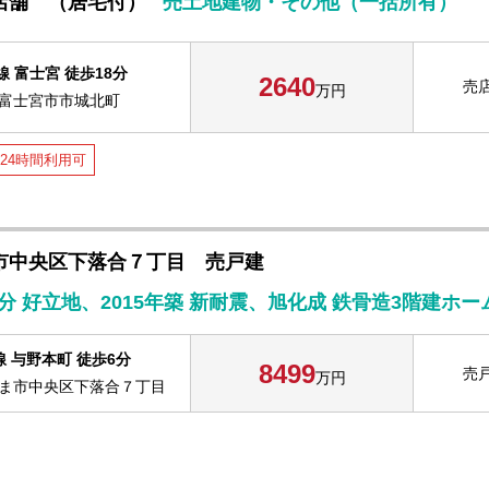
店舗 （居宅付）
売⼟地建物・その他（⼀括所有）
線 富士宮 徒歩18分
2640
売
万円
富士宮市市城北町
24時間利用可
市中央区下落合７丁目 売戸建
分 好立地、2015年築 新耐震、旭化成 鉄骨造3階建ホ
線 与野本町 徒歩6分
8499
売
万円
ま市中央区下落合７丁目