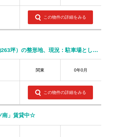
この物件の詳細をみる
首都高速道路「篠崎」IC、国道14号線近く、土地面積872㎡（約263坪）の整形地、現況：駐車場として賃貸中
関東
0年0月
この物件の詳細をみる
ツ南」賃貸中☆