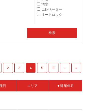
汚水
エレベーター
オートロック
2
3
4
5
6
›
»
種目
エリア
▼建築年月