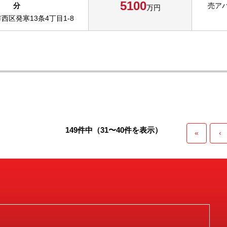
5100
分
売ア
万円
西区発寒13条4丁目1-8
149件中（31〜40件を表示）
«
‹