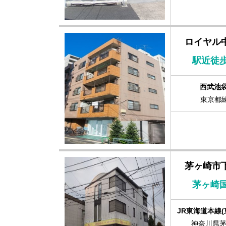
ロイヤル
駅近徒
西武池袋
東京都練
茅ヶ崎市
茅ヶ崎国
JR東海道本線(
神奈川県茅ヶ