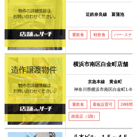
近鉄奈良線 菖蒲池
重飲食
軽飲食
バー･スナッ
横浜市南区白金町店舗 
京急本線 黄金町
神奈川県横浜市南区白金町1-8-1
重飲食
看板設置可
24時間
路面店（1階）