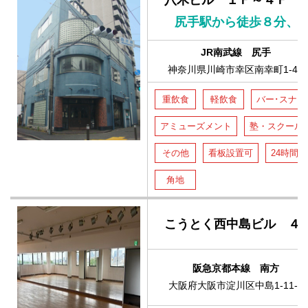
八木ビル １Ｆ～４Ｆ
JR南武線 尻手
神奈川県川崎市幸区南幸町1-48
重飲食
軽飲食
バー･スナッ
アミューズメント
塾・スクール
その他
看板設置可
24時間
角地
こうとく西中島ビル ４
阪急京都本線 南方
大阪府大阪市淀川区中島1-11-9