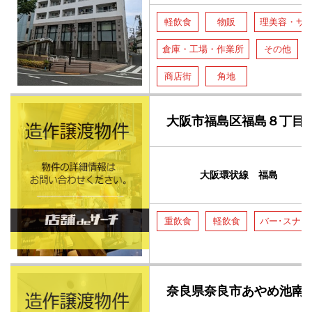
軽飲食
物販
理美容・サ
倉庫・工場・作業所
その他
商店街
角地
大阪市福島区福島８丁目
大阪環状線 福島
重飲食
軽飲食
バー･スナッ
奈良県奈良市あやめ池南