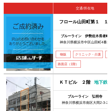
交通/所在地
フロール山田町第１ １
ブルーライン 伊勢佐木長者町
神奈川県横浜市中区山田町4番地
物販
クリニック・介護
塾
路面店（1階）
ＫＴビル ２階
地下鉄
ブルーライン 弘明寺
神奈川県横浜市南区大岡2-3-2