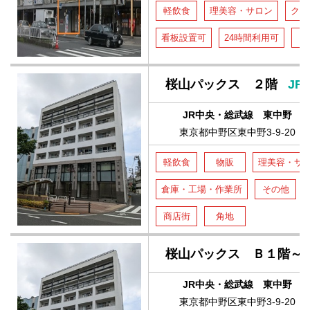
軽飲食
理美容・サロン
クリ
看板設置可
24時間利用可
桜山パックス ２階
JR
JR中央・総武線 東中野
東京都中野区東中野3-9-20
軽飲食
物販
理美容・サ
倉庫・工場・作業所
その他
商店街
角地
桜山パックス Ｂ１階～
JR中央・総武線 東中野
東京都中野区東中野3-9-20