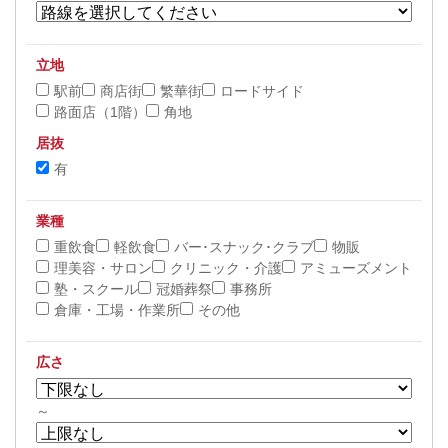
立地
駅前
商店街
繁華街
ロードサイド
路面店（1階）
角地
居抜
有
業種
重飲食
軽飲食
バー･スナック･クラブ
物販
理美容・サロン
クリニック・介護
アミューズメント
塾・スクール
冠婚葬祭
事務所
倉庫・工場・作業所
その他
広さ
～