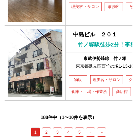
理美容・サロン
事務所
そ
中島ビル ２０１
竹ノ塚駅徒歩2分！事
東武伊勢崎線 竹ノ塚
東京都足立区西竹の塚1-13-10
物販
理美容・サロン
クリ
倉庫・工場・作業所
商店街
188件中（1〜10件を表示）
1
2
3
4
5
›
»