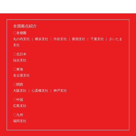
全国拠点紹介
〇首都圏
丸の内支社 ｜ 横浜支社 ｜ 渋谷支社 ｜ 新宿支社 ｜ 千葉支社 ｜ さいたま
支社
〇北日本
仙台支社
〇東海
名古屋支社
〇関西
大阪支社 ｜ 心斎橋支社 ｜ 神戸支社
〇中国
広島支社
〇九州
福岡支社