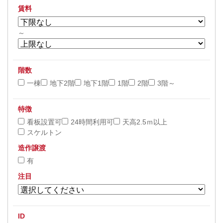
賃料
～
階数
一棟
地下2階
地下1階
1階
2階
3階～
特徴
看板設置可
24時間利用可
天高2.5ｍ以上
スケルトン
造作譲渡
有
注目
ID