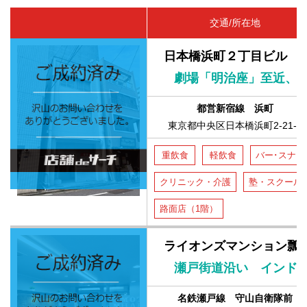
交通/所在地
日本橋浜町２丁目ビル
劇場「明治座」至近、
都営新宿線 浜町
東京都中央区日本橋浜町2-21-7
重飲食
軽飲食
バー･スナッ
クリニック・介護
塾・スクール
路面店（1階）
ライオンズマンション瓢
瀬戸街道沿い インド
名鉄瀬戸線 守山自衛隊前