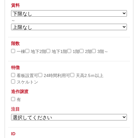
賃料
～
階数
一棟
地下2階
地下1階
1階
2階
3階～
特徴
看板設置可
24時間利用可
天高2.5ｍ以上
スケルトン
造作譲渡
有
注目
ID