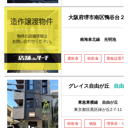
大阪府堺市南区鴨谷台２
南海泉北線 光明池
重飲食
軽飲食
看板設置可
グレイス自由が丘
自由
東急東横線 自由が丘
東京都目黒区緑が丘2-7-11
軽飲食
物販
理美容・サ