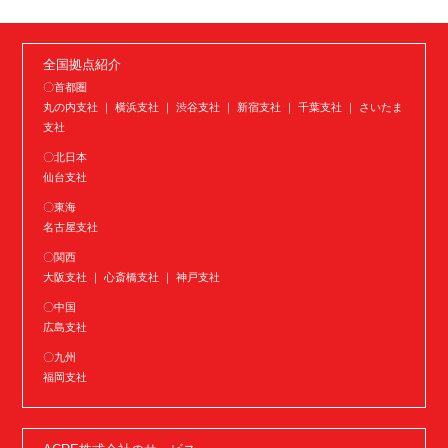
全国拠点紹介
〇首都圏
丸の内支社 ｜ 横浜支社 ｜ 渋谷支社 ｜ 新宿支社 ｜ 千葉支社 ｜ さいたま
支社
〇北日本
仙台支社
〇東海
名古屋支社
〇関西
大阪支社 ｜ 心斎橋支社 ｜ 神戸支社
〇中国
広島支社
〇九州
福岡支社