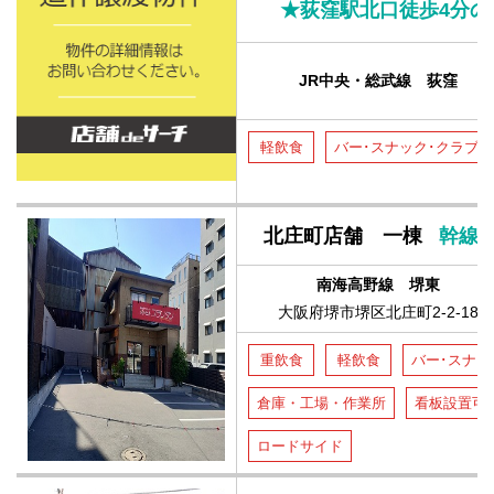
JR中央・総武線 荻窪
軽飲食
バー･スナック･クラブ
北庄町店舗 一棟
幹線
南海高野線 堺東
大阪府堺市堺区北庄町2-2-18
重飲食
軽飲食
バー･スナッ
倉庫・工場・作業所
看板設置可
ロードサイド