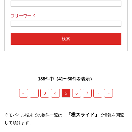
フリーワード
188件中（41〜50件を表示）
«
‹
3
4
5
6
7
›
»
「横スライド」
※モバイル端末での物件一覧は、
で情報を閲覧
して頂けます。