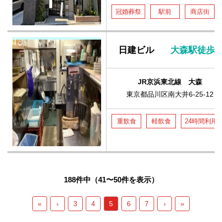
冠婚葬祭
駅前
商店街
日建ビル
大森駅徒歩３
JR京浜東北線 大森
東京都品川区南大井6-25-12
重飲食
軽飲食
24時間利用
188件中（41〜50件を表示）
«
‹
3
4
5
6
7
›
»