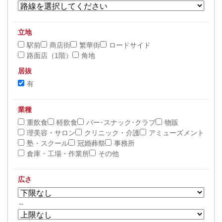
立地
駅前
商店街
繁華街
ロードサイド
路面店（1階）
角地
居抜
有
業種
重飲食
軽飲食
バー･スナック･クラブ
物販
理美容・サロン
クリニック・介護
アミューズメント
塾・スクール
冠婚葬祭
事務所
倉庫・工場・作業所
その他
広さ
～