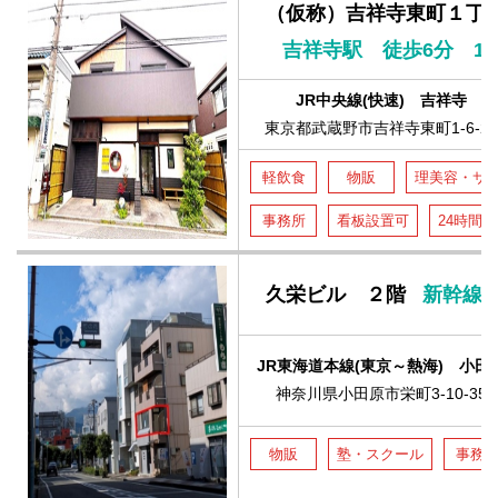
（仮称）吉祥寺東町１丁
吉祥寺駅 徒歩6分 1
JR中央線(快速) 吉祥寺
東京都武蔵野市吉祥寺東町1-6-24
軽飲食
物販
理美容・サ
事務所
看板設置可
24時間
久栄ビル ２階
新幹線
JR東海道本線(東京～熱海) 小田
神奈川県小田原市栄町3-10-35
物販
塾・スクール
事務