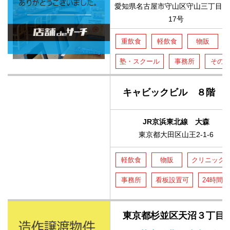
愛知県名古屋市守山区守山三丁目1
17号
重飲食
軽飲食
物販
塾・スクール
事務所
その
キャビックビル ８階
JR京浜東北線 大森
東京都大田区山王2-1-6
軽飲食
物販
クリニック
事務所
看板設置可
24時間
東京都杉並区天沼３丁目