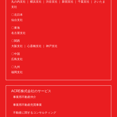
丸の内支社 ｜ 横浜支社 ｜ 渋谷支社 ｜ 新宿支社 ｜ 千葉支社 ｜ さいたま
支社
〇北日本
仙台支社
〇東海
名古屋支社
〇関西
大阪支社 ｜ 心斎橋支社 ｜ 神戸支社
〇中国
広島支社
〇九州
福岡支社
ACRE株式会社のサービス
事業用不動産仲介
事業用不動産売買事業
不動産に関するコンサルティング